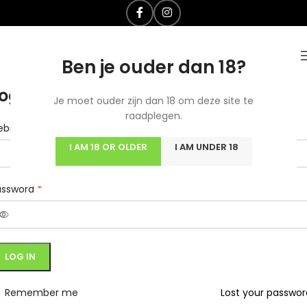
Ben je ouder dan 18?
ogin
Je moet ouder zijn dan 18 om deze site te
raadplegen.
*
ebruikersnaam of e-mailadres
I AM 18 OR OLDER
I AM UNDER 18
*
assword
LOG IN
Remember me
Lost your passwo