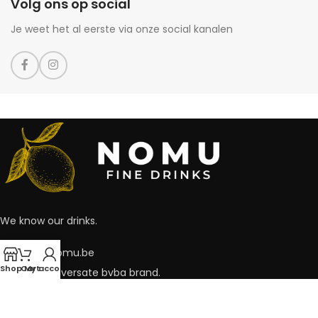
Volg ons op social
Je weet het al eerste via onze social kanalen
We know our drinks.
hello@nomu.be
Shop
Cart
My account
Nomu a conversate bvba brand.
Conversate BVBA - BE 0819.964.556