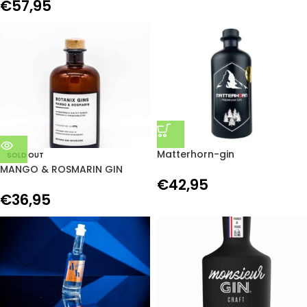
€
57,95
Matterhorn-gin
SOLD OUT
MANGO & ROSMARIN GIN
€
42,95
(500ml | 40%Vol)
€
36,95