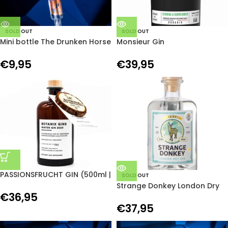
SOLD OUT
SOLD OUT
Mini bottle The Drunken Horse
Monsieur Gin
Gin
€
39,95
€
9,95
PASSIONSFRUCHT GIN (500ml |
SOLD OUT
40%Vol)
Strange Donkey London Dry
€
36,95
Gin
€
37,95