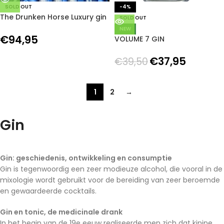
SOLD OUT
-4%
The Drunken Horse Luxury gin
SOLD OUT
and tonic pack
NEW
€
94,95
VOLUME 7 GIN
€
37,95
€
39,50
1
2
→
Gin
Gin: geschiedenis, ontwikkeling en consumptie
Gin is tegenwoordig een zeer modieuze alcohol, die vooral in de
mixologie wordt gebruikt voor de bereiding van zeer beroemde
en gewaardeerde cocktails.
Gin en tonic, de medicinale drank
In het begin van de 19e eeuw realiseerde men zich dat kinine,