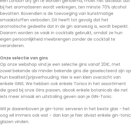
een London dry gin te worden genoemd, moet het distillaat dat
bij het aromatiseren wordt verkregen, ten minste 70% alcohol
bevatten. Bovendien is de toevoeging van kunstmatige
smaakstoffen verboden. Dit heeft tot gevolg dat het
aromatische gedeelte dat in de gin aanwezig is, wordt beperkt.
Daarom worden ze vaak in cocktails gebruikt, omdat ze hun
eigen persoonlijkheid meebrengen zonder de cocktail te
veranderen.
Onze selectie van gins
Op onze webshop vind je een selectie gins vanaf 20€, met
zowel bekende als minder bekende gins die geselecteerd zijn op
hun kwaliteit/prijsverhouding. Hier is een klein overzicht van
enkele GINS. We hebben ook enkele Tonics in het assortiment
die goed bij onze Gins passen, alsook enkele botanicals die net
iets meer smaak en uitstraling geven aan je GIN-Tonic.
Wil je daarenboven je gin-tonic serveren in het beste glas - het
oog wil immers ook wat - dan kan je hier alvast enkele gin-tonic
glazen vinden.