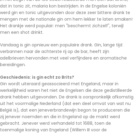
dat in tonic zit, malaria kon bestrijden. In de Engelse koloniën
werd gin en tonic uitgevonden door deze zeer bittere drank te
mengen met de nationale gin om hem lekker te laten smaken!
Het drankje werd populair: men "beschermt zichzelf", terwijl
men een shot drinkt.
Vandaag is gin opnieuw een populaire drank. Gin, lange tijd
verbannen naar de achterste rij op de bar, heeft zijn
adelbrieven hervonden met veel verfijndere en aromatische
bereidingen.
Geschiedenis: is gin echt zo Brits?
Gin wordt uiteraard geassocieerd met Engeland, maar in
werkelijkheid waren het niet de Engelsen die deze gedistilleerde
drank hebben uitgevonden. De drank is oorspronkelijk afkomstig
uit het voormalige Nederland (dat een deel omvat van wat nu
België is), dat een jeneverbrandewijn begon te produceren die
zij jenever noemden en die in Engeland op de markt werd
gebracht. Jenever werd verhandeld tot 1688, toen de
toenmalige koning van Engeland (Willem III voor de