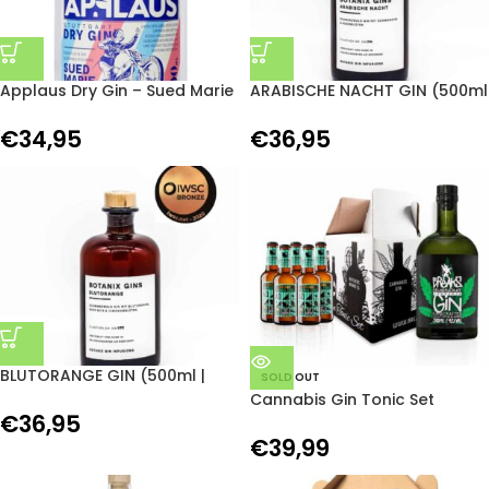
Applaus Dry Gin – Sued Marie
ARABISCHE NACHT GIN (500ml
| 40%Vol)
€
34,95
€
36,95
BLUTORANGE GIN (500ml |
SOLD OUT
40%Vol)
Cannabis Gin Tonic Set
€
36,95
€
39,99