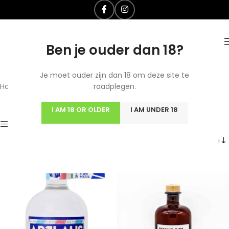
Ben je ouder dan 18?
Je moet ouder zijn dan 18 om deze site te
Home
/
Gin
raadplegen.
Resultaat 1–24 van de 26
I AM 18 OR OLDER
I AM UNDER 18
resultaten wordt getoond
Show sidebar