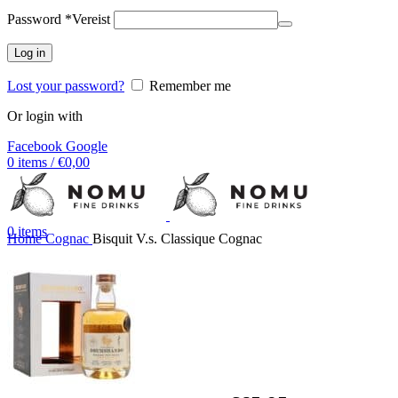
Password
*
Vereist
Log in
Lost your password?
Remember me
Or login with
Facebook
Google
0
items
/
€
0,00
0
items
Home
Cognac
Bisquit V.s. Classique Cognac