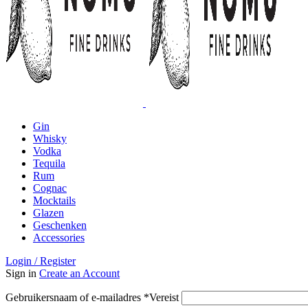
Gin
Whisky
Vodka
Tequila
Rum
Cognac
Mocktails
Glazen
Geschenken
Accessories
Login / Register
Sign in
Create an Account
Gebruikersnaam of e-mailadres
*
Vereist