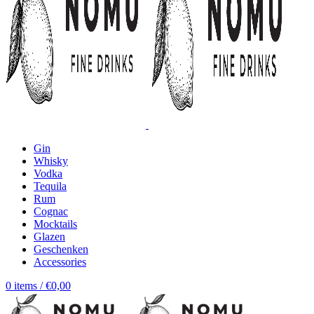
Gin
Whisky
Vodka
Tequila
Rum
Cognac
Mocktails
Glazen
Geschenken
Accessories
0
items
/
€
0,00