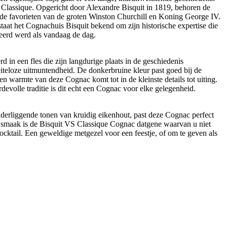
S Classique. Opgericht door Alexandre Bisquit in 1819, behoren de
ot de favorieten van de groten Winston Churchill en Koning George IV.
 staat het Cognachuis Bisquit bekend om zijn historische expertise die
erd werd als vandaag de dag.
in een fles die zijn langdurige plaats in de geschiedenis
eiteloze uitmuntendheid. De donkerbruine kleur past goed bij de
n warmte van deze Cognac komt tot in de kleinste details tot uiting.
rdevolle traditie is dit echt een Cognac voor elke gelegenheid.
nderliggende tonen van kruidig eikenhout, past deze Cognac perfect
ke smaak is de Bisquit VS Classique Cognac datgene waarvan u niet
ocktail. Een geweldige metgezel voor een feestje, of om te geven als