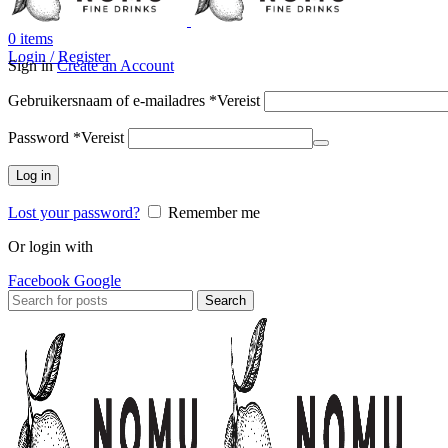
0
items
Login / Register
Sign in
Create an Account
Gebruikersnaam of e-mailadres
*
Vereist
Password
*
Vereist
Log in
Lost your password?
Remember me
Or login with
Facebook
Google
Search