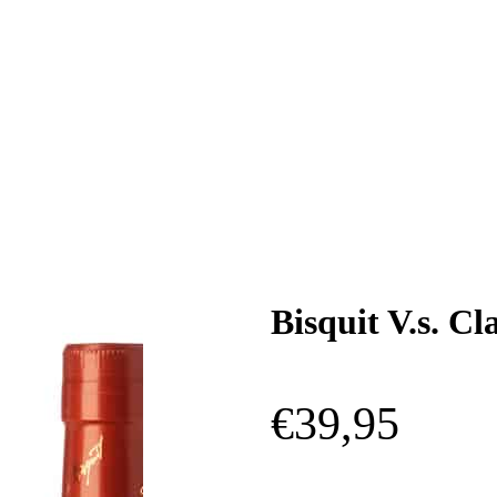
Bisquit V.s. C
€
39,95