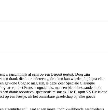
nt waarschijnlijk al eens op een Bisquit gestuit. Door zijn
het een drank die door iedereen gedronken kan worden, bij bijna elke
een gewone Cognac mag zijn, is deze Zeer Speciale Classique
 Cognac van het Franse cognachuis, met een blend bestaande uit de
t is een drank boordevol spectaculaire smaak. De Bisquit VS Classique
rfect op een feestje, als het onmisbare gezelschap bij elke goede
n eigentijdse stijl, gaat er een lange, indrukwekkende geschiedenis