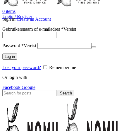
0
items
Login / Register
Sign in
Create an Account
Gebruikersnaam of e-mailadres
*
Vereist
Password
*
Vereist
Log in
Lost your password?
Remember me
Or login with
Facebook
Google
Search