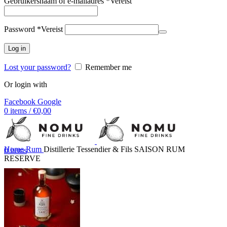
Gebruikersnaam of e-mailadres
*
Vereist
Password
*
Vereist
Log in
Lost your password?
Remember me
Or login with
Facebook
Google
0
items
/
€
0,00
Home
Rum
Distillerie Tessendier & Fils SAISON RUM
0
items
RESERVE