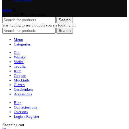
nomu
Made with
by conversate
Search
Start typing to see products you are looking for.
Search
Menu
Categories
Gin
Whisky
Vodka
Tequila
Rum
Cognac
Mocktails
Glazen
Geschenken
Accessories
Blog
Contacteer ons
Over ons
Login / Register
Shopping cart