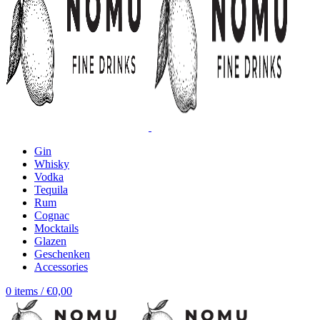
Gin
Whisky
Vodka
Tequila
Rum
Cognac
Mocktails
Glazen
Geschenken
Accessories
0
items
/
€
0,00