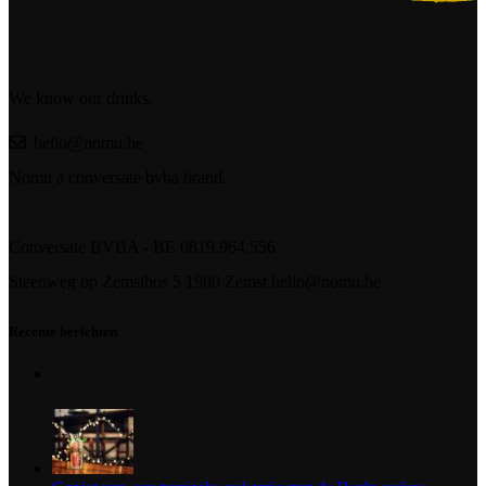
We know our drinks.
hello@nomu.be
Nomu a conversate bvba brand.
Conversate BVBA - BE 0819.964.556
Steenweg op Zemstbos 5 1980 Zemst hello@nomu.be
Recente berichten