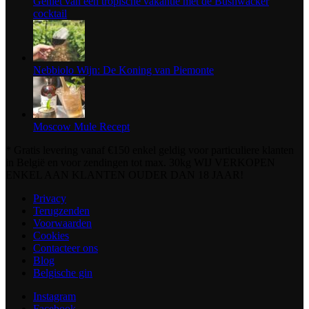
Geniet van een tropische vakantie met de Bushwacker
cocktail
Nebbiolo Wijn: De Koning van Piemonte
Moscow Mule Recept
* Gratis levering vanaf €150 enkel geldig voor particuliere klanten
in België en voor zendingen tot max. 30kg WIJ VERKOPEN
ENKEL AAN KLANTEN OUDER DAN 18 JAAR!
Privacy
Terugzenden
Voorwaarden
Cookies
Contacteer ons
Blog
Belgische gin
Instagram
Facebook