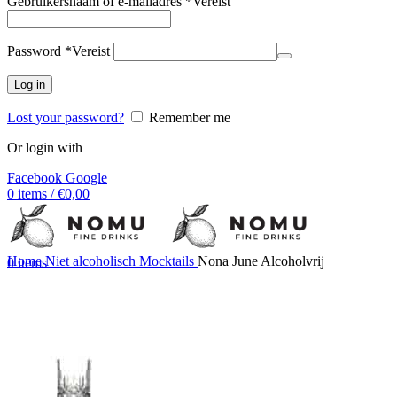
Gebruikersnaam of e-mailadres
*
Vereist
Password
*
Vereist
Log in
Lost your password?
Remember me
Or login with
Facebook
Google
0
items
/
€
0,00
Home
Niet alcoholisch
Mocktails
Nona June Alcoholvrij
0
items