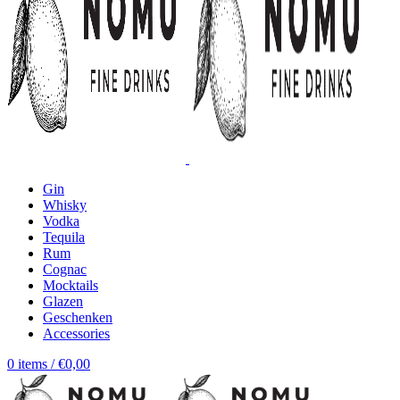
Gin
Whisky
Vodka
Tequila
Rum
Cognac
Mocktails
Glazen
Geschenken
Accessories
0
items
/
€
0,00