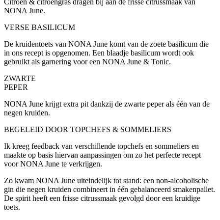
Citroen & citroengras dragen bij aan de frisse citrussmaak van
NONA June.
VERSE BASILICUM
De kruidentoets van NONA June komt van de zoete basilicum die
in ons recept is opgenomen. Een blaadje basilicum wordt ook
gebruikt als garnering voor een NONA June & Tonic.
ZWARTE
PEPER
NONA June krijgt extra pit dankzij de zwarte peper als één van de
negen kruiden.
BEGELEID DOOR TOPCHEFS & SOMMELIERS
Ik kreeg feedback van verschillende topchefs en sommeliers en
maakte op basis hiervan aanpassingen om zo het perfecte recept
voor NONA June te verkrijgen.
Zo kwam NONA June uiteindelijk tot stand: een non-alcoholische
gin die negen kruiden combineert in één gebalanceerd smakenpallet.
De spirit heeft een frisse citrussmaak gevolgd door een kruidige
toets.