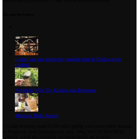
Steenweg op Zemstbos 5 1980 Zemst hello@nomu.be
Recente berichten
Geniet van een tropische vakantie met de Bushwacker
cocktail
Nebbiolo Wijn: De Koning van Piemonte
Moscow Mule Recept
* Gratis levering vanaf €150 enkel geldig voor particuliere klanten
in België en voor zendingen tot max. 30kg WIJ VERKOPEN
ENKEL AAN KLANTEN OUDER DAN 18 JAAR!