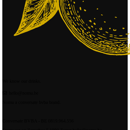
We know our drinks.
hello@nomu.be
Nomu a conversate bvba brand.
Conversate BVBA - BE 0819.964.556