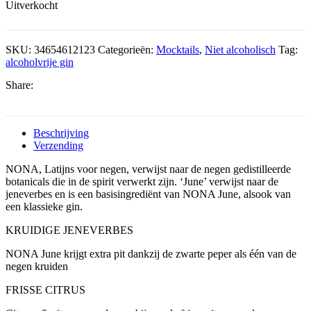
Uitverkocht
SKU:
34654612123
Categorieën:
Mocktails
,
Niet alcoholisch
Tag:
alcoholvrije gin
Share:
Beschrijving
Verzending
NONA, Latijns voor negen, verwijst naar de negen gedistilleerde
botanicals die in de spirit verwerkt zijn. ‘June’ verwijst naar de
jeneverbes en is een basisingrediënt van NONA June, alsook van
een klassieke gin.
KRUIDIGE JENEVERBES
NONA June krijgt extra pit dankzij de zwarte peper als één van de
negen kruiden
FRISSE CITRUS