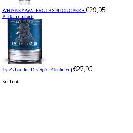
€
29,95
WHISKEY/WATERGLAS 30 CL OPERA
Back to products
€
27,95
Lyre's London Dry Spirit Alcoholvrij
Sold out