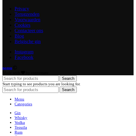
Privacy
Terugzenden
Voorwaarden
Cookies
Contacteer ons
Blog
Belgische gin
Instagram
Facebook
nomu
Made with
by conversate
Search
Start typing to see products you are looking for.
Search
Menu
Categories
Gin
Whisky
Vodka
Tequila
Rum