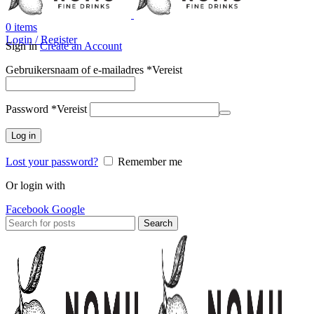
0
items
Login / Register
Sign in
Create an Account
Gebruikersnaam of e-mailadres
*
Vereist
Password
*
Vereist
Log in
Lost your password?
Remember me
Or login with
Facebook
Google
Search