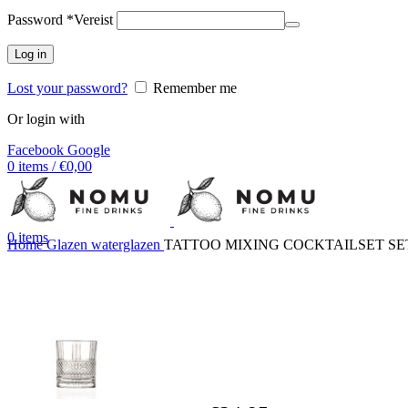
Password
*
Vereist
Log in
Lost your password?
Remember me
Or login with
Facebook
Google
0
items
/
€
0,00
0
items
Home
Glazen
waterglazen
TATTOO MIXING COCKTAILSET SET