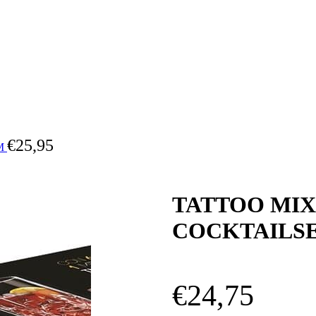
€
25,95
M
TATTOO MIX
COCKTAILSET
€
24,75