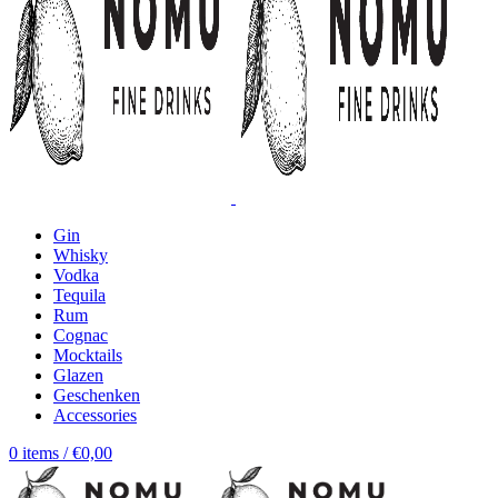
Gin
Whisky
Vodka
Tequila
Rum
Cognac
Mocktails
Glazen
Geschenken
Accessories
0
items
/
€
0,00