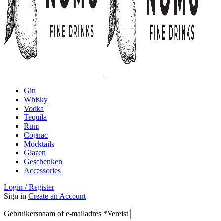
Gin
Whisky
Vodka
Tequila
Rum
Cognac
Mocktails
Glazen
Geschenken
Accessories
Login / Register
Sign in
Create an Account
Gebruikersnaam of e-mailadres
*
Vereist