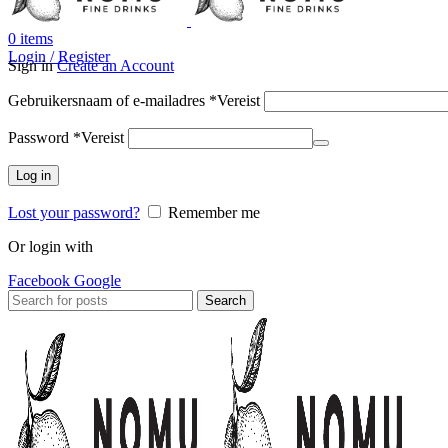
0
items
Login / Register
Sign in
Create an Account
Gebruikersnaam of e-mailadres
*
Vereist
Password
*
Vereist
Log in
Lost your password?
Remember me
Or login with
Facebook
Google
Search