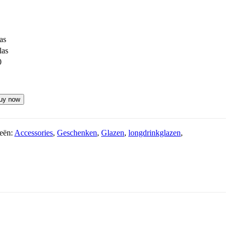
as
las
0
uy now
eën:
Accessories
,
Geschenken
,
Glazen
,
longdrinkglazen
,