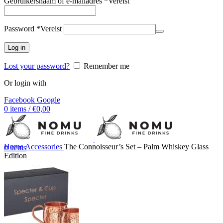
Gebruikersnaam of e-mailadres
*
Vereist
Password
*
Vereist
Log in
Lost your password?
Remember me
Or login with
Facebook
Google
0
items
/
€
0,00
Home
Accessories
The Connoisseur’s Set – Palm Whiskey Glass
0
items
Edition