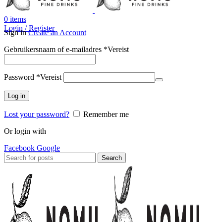
0
items
Login / Register
Sign in
Create an Account
Gebruikersnaam of e-mailadres
*
Vereist
Password
*
Vereist
Log in
Lost your password?
Remember me
Or login with
Facebook
Google
Search