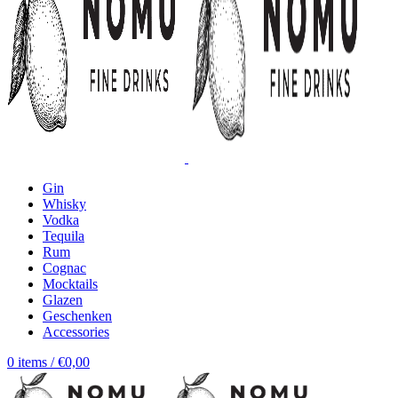
Gin
Whisky
Vodka
Tequila
Rum
Cognac
Mocktails
Glazen
Geschenken
Accessories
0
items
/
€
0,00