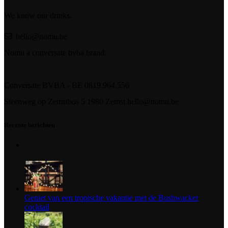
We know our drinks.
hello@nomu.be
Nomu a conversate bvba brand.
Conversate BVBA - BE 0819.964.556
Steenweg op Zemstbos 5 1980 Zemst hello@nomu.be
Recente berichten
Geniet van een tropische vakantie met de Bushwacker
cocktail