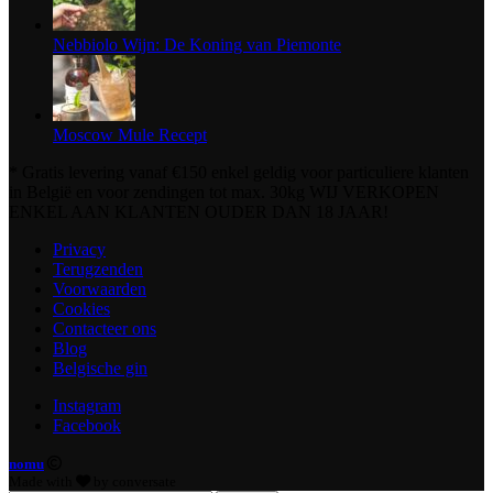
Nebbiolo Wijn: De Koning van Piemonte
Moscow Mule Recept
* Gratis levering vanaf €150 enkel geldig voor particuliere klanten
in België en voor zendingen tot max. 30kg WIJ VERKOPEN
ENKEL AAN KLANTEN OUDER DAN 18 JAAR!
Privacy
Terugzenden
Voorwaarden
Cookies
Contacteer ons
Blog
Belgische gin
Instagram
Facebook
nomu
Made with
by conversate