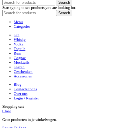
Search
Start typing to see products you are looking for.
Search
Menu
Categories
Gin
Whisky
Vodka
Tequila
Rum
Cognac
Mocktails
Glazen
Geschenken
Accessories
Blog
Contacteer ons
Over ons
Login / Register
Shopping cart
Close
Geen producten in je winkelwagen.
Return To Shop