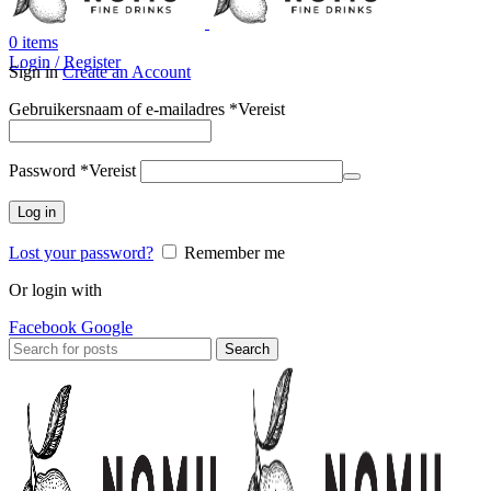
0
items
Login / Register
Sign in
Create an Account
Gebruikersnaam of e-mailadres
*
Vereist
Password
*
Vereist
Log in
Lost your password?
Remember me
Or login with
Facebook
Google
Search