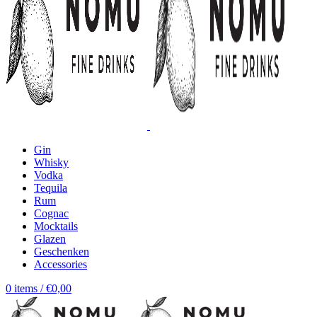
Gin
Whisky
Vodka
Tequila
Rum
Cognac
Mocktails
Glazen
Geschenken
Accessories
0
items
/
€
0,00